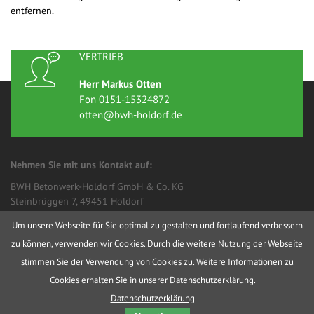
entfernen.
VERTRIEB
Herr Markus Otten
Fon 0151-15324872
otten@bwh-holdorf.de
Nehmen Sie mit uns Kontakt auf:
BWH Betonwerk-Holdorf GmbH & Co. KG
Steinbrüggen 7, 49451 Holdorf
Fon 05494 916470
Um unsere Webseite für Sie optimal zu gestalten und fortlaufend verbessern
Fax 05494 9164741
zu können, verwenden wir Cookies. Durch die weitere Nutzung der Webseite
Schreiben Sie uns eine Mail:
stimmen Sie der Verwendung von Cookies zu. Weitere Informationen zu
info@bwh-holdorf.de
Cookies erhalten Sie in unserer Datenschutzerklärung.
Startseite
Kontakt
Impressum
Datenschutz
Datenschutzerklärung